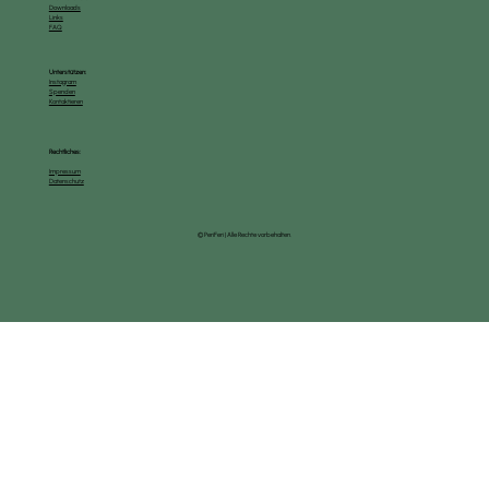
Downloads
Links
FAQ
Unterstützen:
Instagram
Spenden
Kontaktieren
Rechtliches:
Impressum
Datenschutz
© PeriFeri | Alle Rechte vorbehalten.