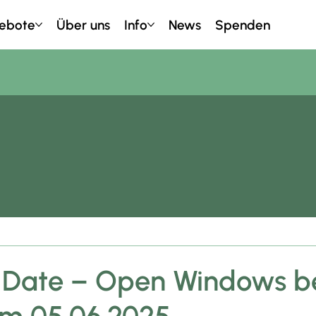
ebote
Über uns
Info
News
Spenden
 Date – Open Windows b