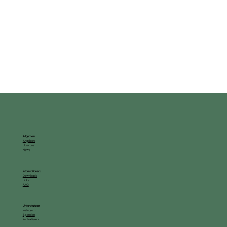
Verschleppung und Zwangsheirat im
Ausland: Prävention beginnt mit
Aufmerksamkeit
Allgemein:
Angebote
Über uns
News
Informationen:
Downloads
Links
FAQ
Unterstützen:
Instagram
Spenden
Kontaktieren